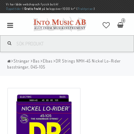
Vi har både webshop och fysisk butik!
Öppettider
|
Gratis frakt
på belopp över 1000 kr* (
Fraktpriser
)
0
Strängar
Bas
Elbas
DR Strings NMH-45 Nickel Lo-Rider
bassträngar, 045-105