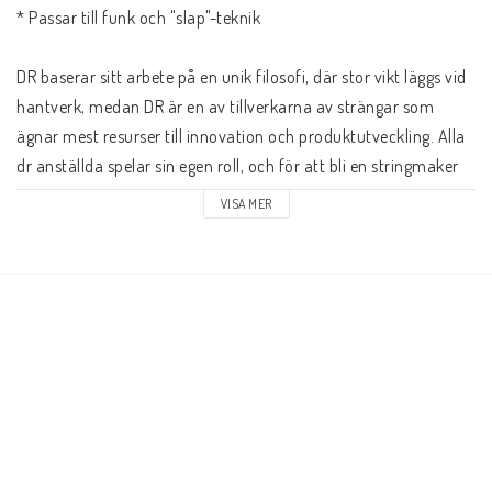
* Passar till funk och "slap"-teknik

DR baserar sitt arbete på en unik filosofi, där stor vikt läggs vid 
hantverk, medan DR är en av tillverkarna av strängar som 
ägnar mest resurser till innovation och produktutveckling. Alla 
dr anställda spelar sin egen roll, och för att bli en stringmaker 
på DR, du måste genomgå en grundlig och detaljerad utbildning 
VISA MER
av 6 månader.

På detta sätt har DR gjort sitt namn bland världens ledande 
tillverkare av strängar, och bland deras fans finner vi några av 
världens ledande instrumentalister.

Lo Rider NMH-45 är en komplett uppsättning strängar för 4-
strängad elbas. De är konstruerade med en sexkantig 
nickelkärna, som är omgiven av en tråd som också är gjord av 
nickel. Dessa Lo Rider bas strängar är idealiska för basspelare 