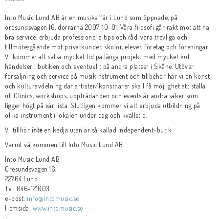
Into Music Lund AB är en musikaffär i Lund som öppnade, på
öresundsvägen 16, dörrarna 2007-10-01. Våra filosofi går rakt mot att ha
bra service, erbjuda professionella tips och råd, vara trevliga och
tillmötesgående mot privatkunder, skolor, elever, företag och föreningar.
Vi kommer att satsa mycket tid på långa projekt med mycket kul
händelser i butiken och eventuellt på andra platser i Skåne. Utöver
försäljning och service på musikinstrument och tillbehör har vi en konst-
och kulturavdelning där artister/konstnärer skall få möjlighet att ställa
ut. Clinics, workshops, uppträdanden och events är andra saker som
ligger högt på vår lista. Slutligen kommer vi att erbjuda utbildning på
olika instrument i lokalen under dag och kvällstid.
Vi tillhör
inte
en kedja utan är så kallad Independent-butik
Varmt välkommen till Into Music Lund AB.
Into Music Lund AB
Öresundsvägen 16,
22764 Lund
Tel: 046-121003
e-post:
info@intomusic.se
Hemsida:
www.intomusic.se