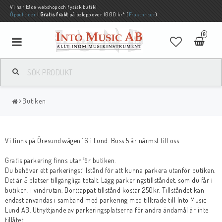
Vi har både webshop och fysisk butik!
Öppettider
|
Gratis frakt
på belopp över 1000 kr* (
Fraktpriser
)
0
Butiken
Vi finns på Öresundsvägen 16 i Lund. Buss 5 är närmst till oss.
Gratis parkering finns utanför butiken.
Du behöver ett parkeringstillstånd för att kunna parkera utanför butiken.
Det är 5 platser tillgängliga totalt. Lägg parkeringstillståndet, som du får i
butiken, i vindrutan. Borttappat tillstånd kostar 250kr. Tillståndet kan
endast användas i samband med parkering med tillträde till Into Music
Lund AB. Utnyttjande av parkeringsplatserna för andra ändamål är inte
tillåtet.