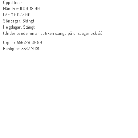
Öppettider.
Mån-Fre: 11.00-18.00
Lör: 11.00-15.00
Söndagar: Stängt
Helgdagar: Stängt
(Under pandemin är butiken stängd på onsdagar också)
Org-nr. 556728-4699
Bankgiro: 5537-7931