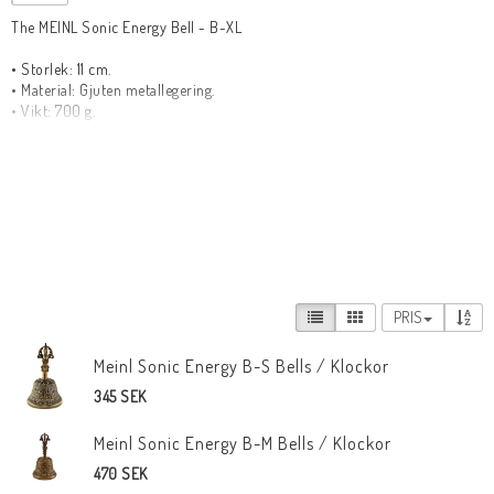
The MEINL Sonic Energy Bell - B-XL

• Storlek: 11 cm.

• Material: Gjuten metallegering.

• Vikt: 700 g.

• Antal i förpackning: 1 st.

• Handtillverkad i Indien enligt traditionella metoder.

Om Meinl Sonic Energy Bells:

Meinl Sonic Energy Bells är handtillverkade i Indien utav en gjuten 
legering. Används till meditation och som ett rituellt instrument inom 
buddhism.

Klockan, som hålls med vänster hand, är en symbol för kvinnliga 
principer och representerar vishet. Dorje hålls med höger hand och 
PRIS
symboliserar

manliga principer och representerar rikedom. I kombination står de för 
vägen till upplysning.
Meinl Sonic Energy B-S Bells / Klockor
345 SEK
Meinl Sonic Energy B-M Bells / Klockor
470 SEK