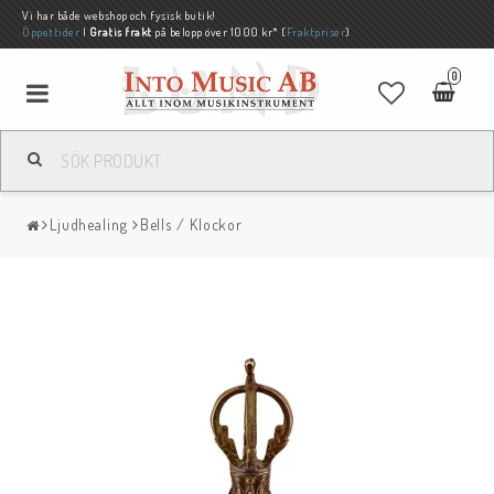
Vi har både webshop och fysisk butik!
Öppettider
|
Gratis frakt
på belopp över 1000 kr* (
Fraktpriser
)
0
Ljudhealing
Bells / Klockor