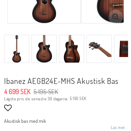
Ibanez AEGB24E-MHS Akustisk Bas
4 699 SEK
5 195 SEK
5 195 SEK
Lägsta pris de senaste 30 dagarna
Lägg till i favoritlistan
Akustisk bas med mik
Läs mer...