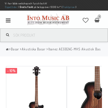
Vi har både webshop och fysisk butik!
Öppettider
|
Gratis frakt
på belopp över 1000 kr* (
Fraktpriser
)
0
Basar
Akustiska Basar
Ibanez AEGB24E-MHS Akustisk Bas
- 10%