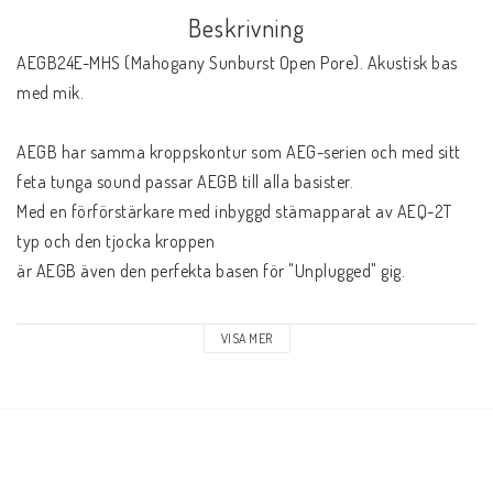
Beskrivning
AEGB24E-MHS (Mahogany Sunburst Open Pore). Akustisk bas 
med mik.

AEGB har samma kroppskontur som AEG-serien och med sitt 
feta tunga sound passar AEGB till alla basister.

Med en förförstärkare med inbyggd stämapparat av AEQ-2T 
typ och den tjocka kroppen

är AEGB även den perfekta basen för "Unplugged" gig.

Spec:

VISA MER
• AEG body

• 815mm/32" scale

• Sapele top

• Sapele back & sides
