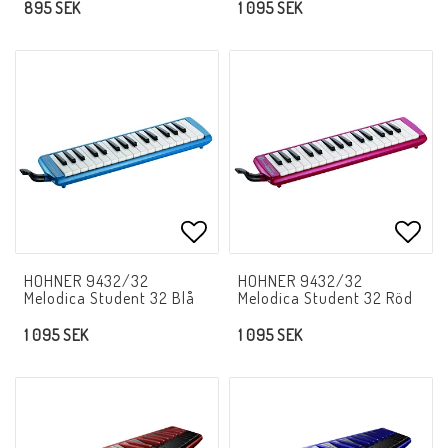
895 SEK
1 095 SEK
Lägg till i favoritlistan
Lägg 
HOHNER 9432/32
HOHNER 9432/32
Melodica Student 32 Blå
Melodica Student 32 Röd
1 095 SEK
1 095 SEK