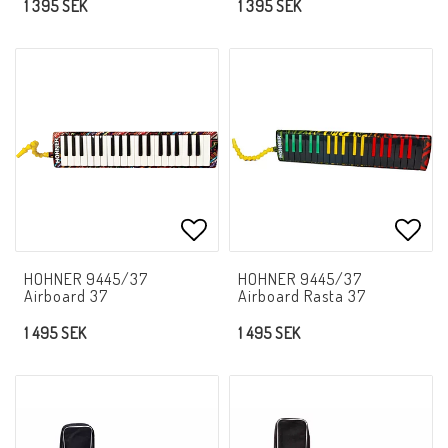
1 395 SEK
1 395 SEK
Lägg till i favoritlistan
Lägg 
HOHNER 9445/37
HOHNER 9445/37
Airboard 37
Airboard Rasta 37
1 495 SEK
1 495 SEK