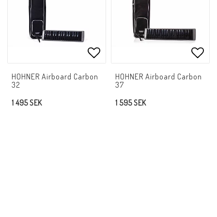
Lägg till i favoritlistan
Lägg 
HOHNER Airboard Carbon
HOHNER Airboard Carbon
32
37
1 495 SEK
1 595 SEK