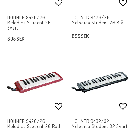
Lägg till i favoritlistan
Lägg 
HOHNER 9426/26
HOHNER 9426/26
Melodica Student 26
Melodica Student 26 Blå
Svart
895 SEK
895 SEK
Lägg till i favoritlistan
Lägg 
HOHNER 9426/26
HOHNER 9432/32
Melodica Student 26 Röd
Melodica Student 32 Svart