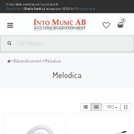
Vi har både webshop och fysisk butik!
Öppettider
|
Gratis frakt
på belopp över 1000 kr* (
Fraktpriser
)
0
Blåsinstrument
Melodica
Melodica
PRIS