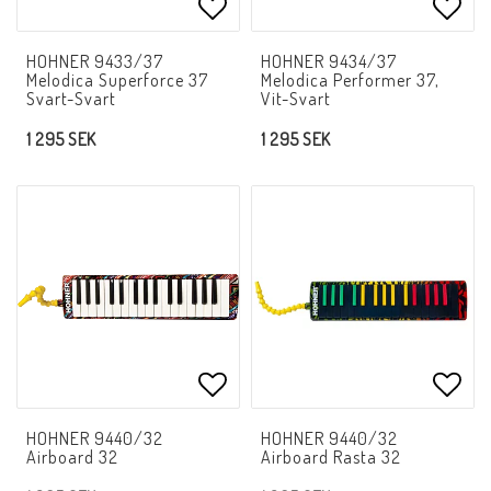
Lägg till i favoritlistan
Lägg 
HOHNER 9433/37
HOHNER 9434/37
Melodica Superforce 37
Melodica Performer 37,
Svart-Svart
Vit-Svart
1 295 SEK
1 295 SEK
Lägg till i favoritlistan
Lägg 
HOHNER 9440/32
HOHNER 9440/32
Airboard 32
Airboard Rasta 32