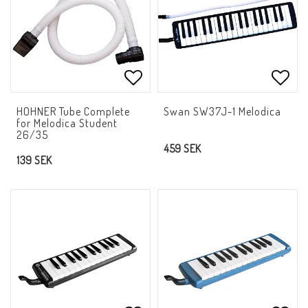
Lägg till i favoritlistan
Lägg 
HOHNER Tube Complete
Swan SW37J-1 Melodica
for Melodica Student
26/35
459 SEK
139 SEK