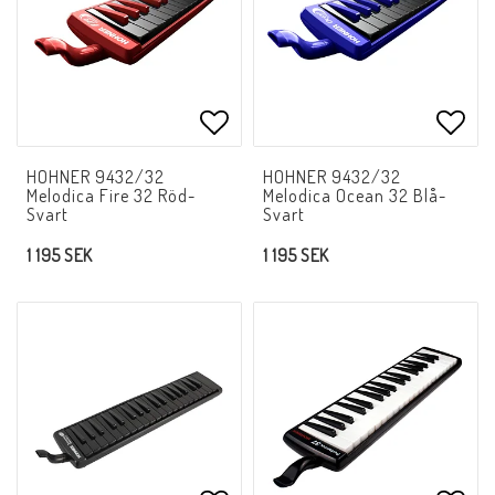
Lägg till i favoritlistan
Lägg 
HOHNER 9432/32
HOHNER 9432/32
Melodica Fire 32 Röd-
Melodica Ocean 32 Blå-
Svart
Svart
1 195 SEK
1 195 SEK