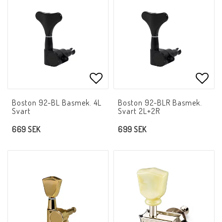
Lägg till i favoritlistan
Lägg 
Boston 92-BL Basmek. 4L
Boston 92-BLR Basmek.
Svart
Svart 2L+2R
669 SEK
699 SEK