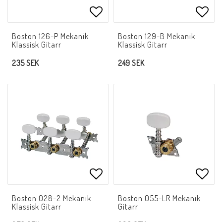
Lägg till i favoritlistan
Lägg 
Boston 126-P Mekanik
Boston 129-B Mekanik
Klassisk Gitarr
Klassisk Gitarr
235 SEK
249 SEK
Lägg till i favoritlistan
Lägg 
Boston 028-2 Mekanik
Boston 055-LR Mekanik
Klassisk Gitarr
Gitarr