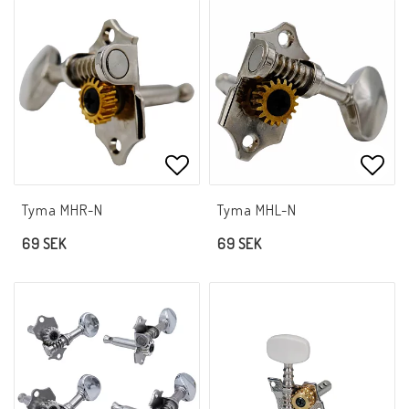
Lägg till i favoritlistan
Lägg 
Tyma MHR-N
Tyma MHL-N
69 SEK
69 SEK