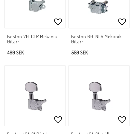
Lägg till i favoritlistan
Lägg 
Boston 70-CLR Mekanik
Boston 60-NLR Mekanik
Gitarr
Gitarr
499 SEK
559 SEK
Lägg till i favoritlistan
Lägg 