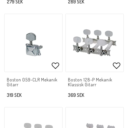
279 SEK
289 SEK
Lägg till i favoritlistan
Lägg 
Boston 059-CLR Mekanik
Boston 128-P Mekanik
Gitarr
Klassisk Gitarr
319 SEK
369 SEK