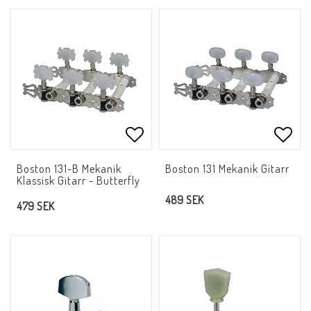
Lägg till i favoritlistan
Lägg 
Boston 131-B Mekanik
Boston 131 Mekanik Gitarr
Klassisk Gitarr - Butterfly
489 SEK
479 SEK