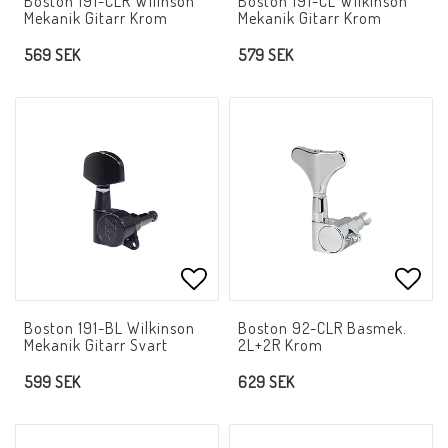
Boston 191-CLR Wilinson
Boston 191-CL Wilkinson
Mekanik Gitarr Krom
Mekanik Gitarr Krom
569 SEK
579 SEK
Lägg till i favoritlistan
Lägg 
Boston 191-BL Wilkinson
Boston 92-CLR Basmek.
Mekanik Gitarr Svart
2L+2R Krom
599 SEK
629 SEK