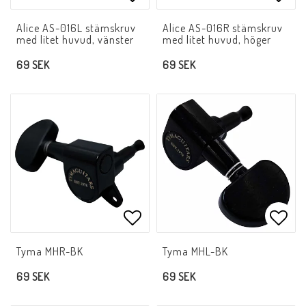
Lägg till i favoritlistan
Lägg 
Alice AS-016L stämskruv
Alice AS-016R stämskruv
med litet huvud, vänster
med litet huvud, höger
69 SEK
69 SEK
Lägg till i favoritlistan
Lägg 
Tyma MHR-BK
Tyma MHL-BK
69 SEK
69 SEK