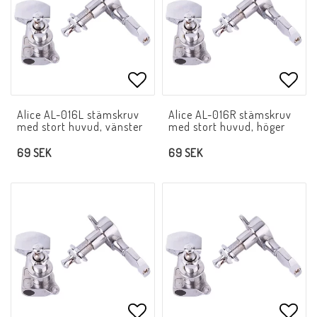
Lägg till i favoritlistan
Lägg 
Alice AL-016L stämskruv
Alice AL-016R stämskruv
med stort huvud, vänster
med stort huvud, höger
69 SEK
69 SEK