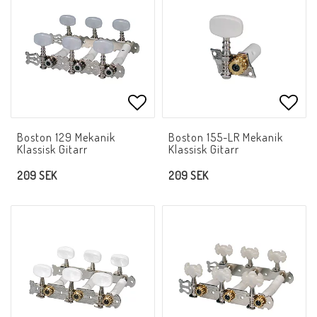
Lägg till i favoritlistan
Lägg 
Boston 129 Mekanik
Boston 155-LR Mekanik
Klassisk Gitarr
Klassisk Gitarr
209 SEK
209 SEK