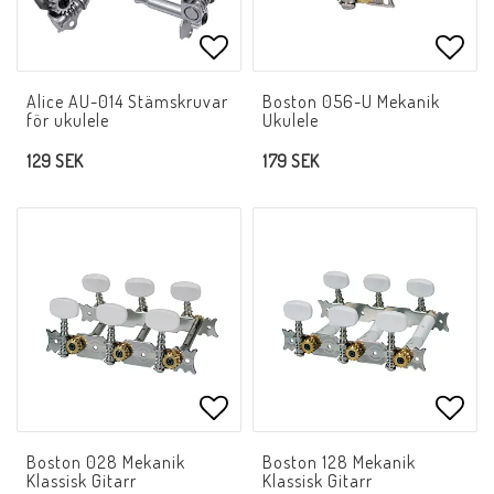
Lägg till i favoritlistan
Lägg 
Alice AU-014 Stämskruvar
Boston 056-U Mekanik
för ukulele
Ukulele
129 SEK
179 SEK
Lägg till i favoritlistan
Lägg 
Boston 028 Mekanik
Boston 128 Mekanik
Klassisk Gitarr
Klassisk Gitarr