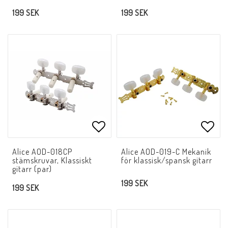
199 SEK
199 SEK
Lägg till i favoritlistan
Lägg 
Alice AOD-018CP
Alice AOD-019-C Mekanik
stämskruvar, Klassiskt
för klassisk/spansk gitarr
gitarr (par)
199 SEK
199 SEK