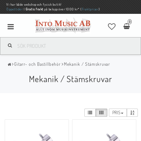
Vi har både webshop och fysisk butik!
Öppettider
|
Gratis frakt
på belopp över 1000 kr* (
Fraktpriser
)
0
Gitarr- och Bastillbehör
Mekanik / Stämskruvar
Mekanik / Stämskruvar
PRIS