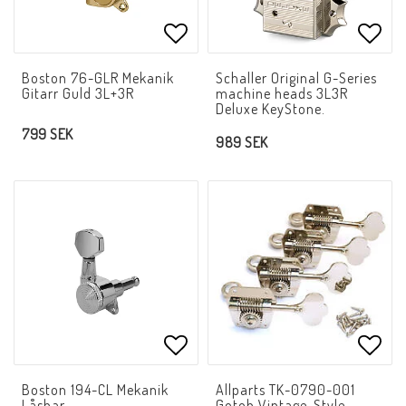
Lägg till i favoritlistan
Lägg 
Boston 76-GLR Mekanik
Schaller Original G-Series
Gitarr Guld 3L+3R
machine heads 3L3R
Deluxe KeyStone.
799 SEK
989 SEK
Lägg till i favoritlistan
Lägg 
Boston 194-CL Mekanik
Allparts TK-0790-001
Låsbar
Gotoh Vintage-Style