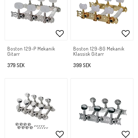
Lägg till i favoritlistan
Lägg 
Boston 129-P Mekanik
Boston 129-BG Mekanik
Gitarr
Klassisk Gitarr
379 SEK
399 SEK