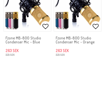
Lägg till i favoritlistan
Lägg 
Fzone MB-800 Studio
Fzone MB-800 Studio
Condenser Mic - Blue
Condenser Mic - Orange
263 SEK
263 SEK
525 SEK
525 SEK