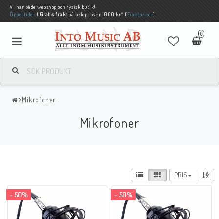
Vi har både webshop och fysisk butik!
Öppettider
|
Gratis frakt
på belopp över 1000 kr* (
Fraktpriser
)
0
Mikrofoner
Mikrofoner
PRIS
- 50%
- 50%