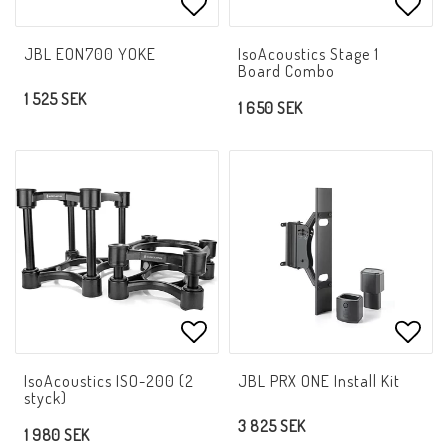
Lägg till i favoritlistan
Lägg 
JBL EON700 YOKE
IsoAcoustics Stage 1
Board Combo
1 525 SEK
1 650 SEK
Lägg till i favoritlistan
Lägg 
IsoAcoustics ISO-200 (2
JBL PRX ONE Install Kit
styck)
3 825 SEK
1 980 SEK