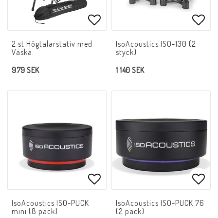
Lägg till i favoritlistan
Lägg 
2 st Högtalarstativ med
IsoAcoustics ISO-130 (2
Väska.
styck)
979 SEK
1 140 SEK
Lägg till i favoritlistan
Lägg 
IsoAcoustics ISO-PUCK
IsoAcoustics ISO-PUCK 76
mini (8 pack)
(2 pack)