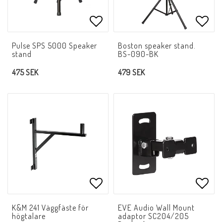
Lägg till i favoritlistan
Lägg 
Pulse SPS 5000 Speaker
Boston speaker stand.
stand
BS-090-BK
475 SEK
479 SEK
Lägg till i favoritlistan
Lägg 
K&M 241 Väggfäste för
EVE Audio Wall Mount
högtalare
adaptor SC204/205