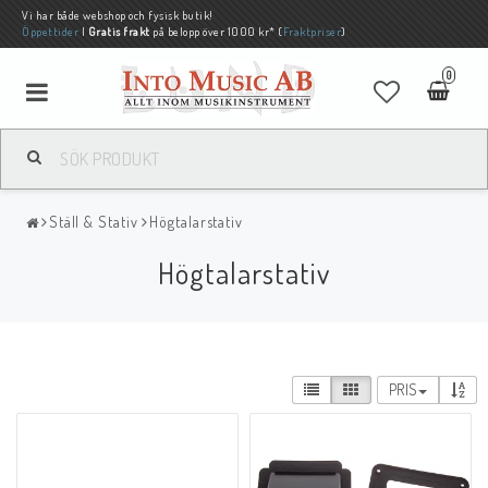
Vi har både webshop och fysisk butik!
Öppettider
|
Gratis frakt
på belopp över 1000 kr* (
Fraktpriser
)
0
Ställ & Stativ
Högtalarstativ
Högtalarstativ
PRIS