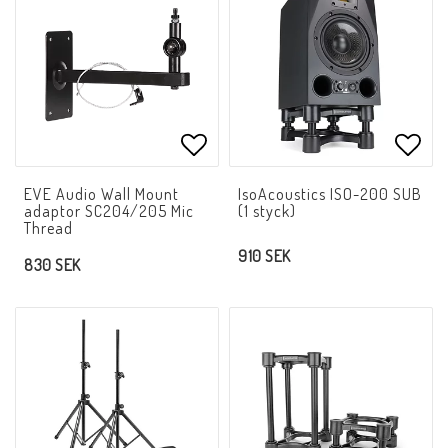
Lägg till i favoritlistan
Lägg 
EVE Audio Wall Mount
IsoAcoustics ISO-200 SUB
adaptor SC204/205 Mic
(1 styck)
Thread
910 SEK
830 SEK