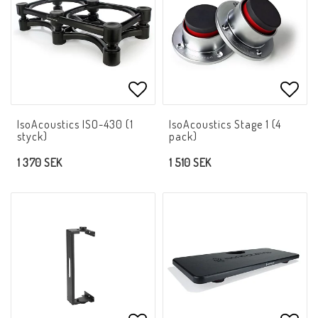
Lägg till i favoritlistan
Lägg 
IsoAcoustics ISO-430 (1
IsoAcoustics Stage 1 (4
styck)
pack)
1 370 SEK
1 510 SEK