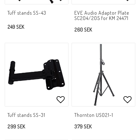
Lägg till i favoritlistan
Lägg 
Tuff stands SS-43
EVE Audio Adaptor Plate
SC204/205 for KM 24471
249 SEK
260 SEK
Lägg till i favoritlistan
Lägg 
Tuff stands SS-31
Thornton US021-1
299 SEK
379 SEK