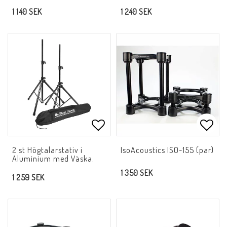
1 140 SEK
1 240 SEK
Lägg till i favoritlistan
Lägg 
2 st Högtalarstativ i
IsoAcoustics ISO-155 (par)
Aluminium med Väska.
1 350 SEK
1 259 SEK