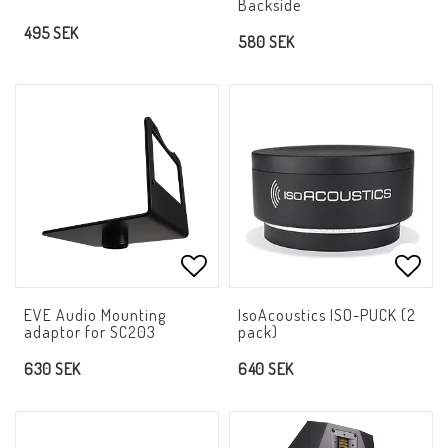
Backside
495 SEK
580 SEK
Lägg till i favoritlistan
Lägg 
EVE Audio Mounting
IsoAcoustics ISO-PUCK (2
adaptor for SC203
pack)
630 SEK
640 SEK