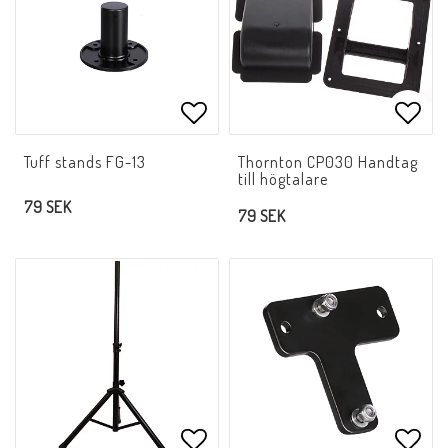
Lägg till i favoritlistan
Lägg 
Tuff stands FG-13
Thornton CP030 Handtag
till högtalare
79 SEK
79 SEK