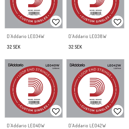
Lägg till i favoritlistan
Lägg 
D'Addario LE034W
D'Addario LE038W
32 SEK
32 SEK
Lägg till i favoritlistan
Lägg 
D'Addario LE040W
D'Addario LE042W