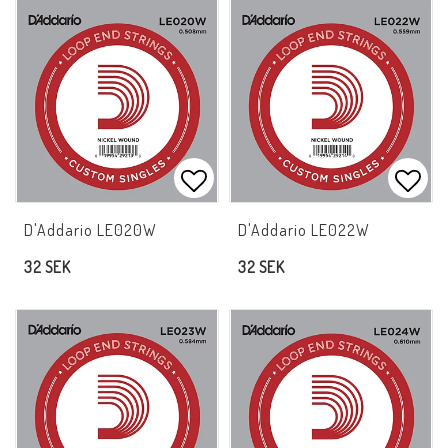
Lägg till i favoritlistan
Lägg 
D'Addario LE020W
D'Addario LE022W
32 SEK
32 SEK