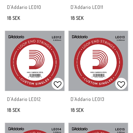
Lägg till i favoritlistan
Lägg 
D'Addario LE010
D'Addario LE011
18 SEK
18 SEK
Lägg till i favoritlistan
Lägg 
D'Addario LE012
D'Addario LE013
18 SEK
18 SEK