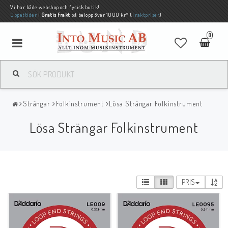
Vi har både webshop och fysisk butik!
Öppettider
|
Gratis frakt
på belopp över 1000 kr* (
Fraktpriser
)
0
Strängar
Folkinstrument
Lösa Strängar Folkinstrument
Lösa Strängar Folkinstrument
PRIS