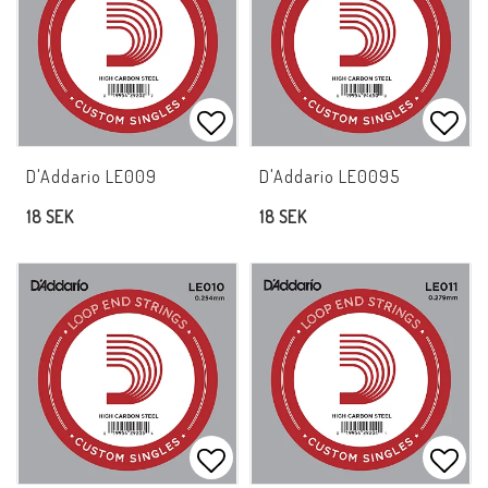
Lägg till i favoritlistan
Lägg 
D'Addario LE009
D'Addario LE0095
18 SEK
18 SEK