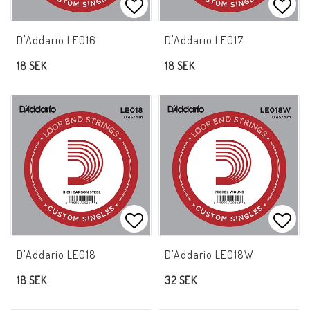
Lägg till i favoritlistan
Lägg 
D'Addario LE016
D'Addario LE017
18 SEK
18 SEK
Lägg till i favoritlistan
Lägg 
D'Addario LE018
D'Addario LE018W
18 SEK
32 SEK