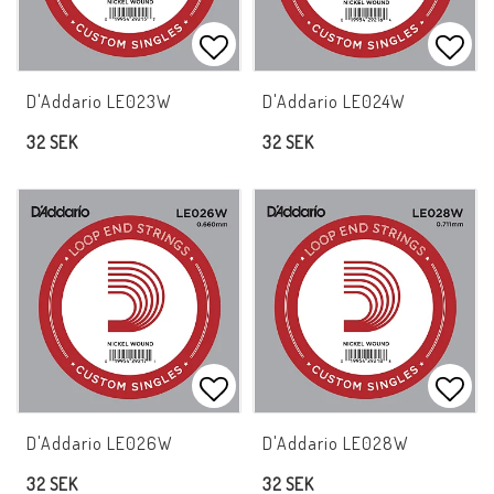
Lägg till i favoritlistan
Lägg 
D'Addario LE023W
D'Addario LE024W
32 SEK
32 SEK
Lägg till i favoritlistan
Lägg 
D'Addario LE026W
D'Addario LE028W
32 SEK
32 SEK