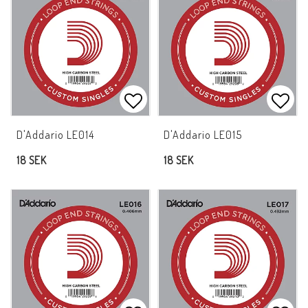
Lägg till i favoritlistan
Lägg 
D'Addario LE014
D'Addario LE015
18 SEK
18 SEK