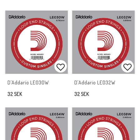
Lägg till i favoritlistan
Lägg 
D'Addario LE030W
D'Addario LE032W
32 SEK
32 SEK