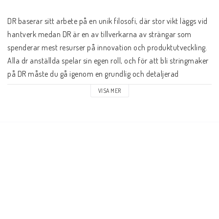
DR baserar sitt arbete på en unik filosofi, där stor vikt läggs vid 
hantverk medan DR är en av tillverkarna av strängar som 
spenderar mest resurser på innovation och produktutveckling. 
Alla dr anställda spelar sin egen roll, och för att bli stringmaker 
på DR måste du gå igenom en grundlig och detaljerad 
utbildning på 6 månader. På detta sätt har DR gjort sig ett 
VISA MER
namn bland världens ledande tillverkare av strängar, och bland 
deras fans hittar vi några av världens ledande 
instrumentalister.

Tite-Fit MT-10 är en komplett uppsättning strängar byggda med 
en rund rostfri kärntråd, som är inringad med en yttre tråd, 
som också är tillverkad av rostfritt stål. En vriden elgitarr 
sträng med rund kärn tråd är svår att göra och kräver extra tid 
och precision från stringmakern, men när den görs på rätt sätt, 