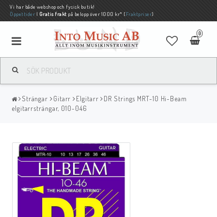
Vi har både webshop och fysisk butik!
Öppettider
|
Gratis frakt
på belopp över 1000 kr* (
Fraktpriser
)
0
Strängar
Gitarr
Elgitarr
DR Strings MRT-10 Hi-Beam
elgitarrsträngar, 010-046