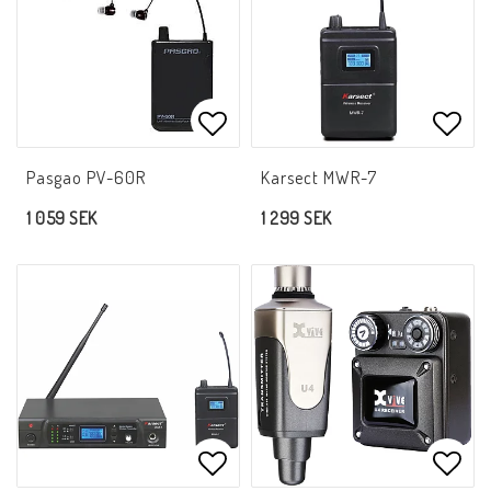
Lägg till i favoritlistan
Lägg 
Pasgao PV-60R
Karsect MWR-7
1 059 SEK
1 299 SEK