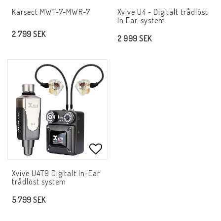
Lägg till i favoritlistan
Lägg 
Karsect MWT-7-MWR-7
Xvive U4 - Digitalt trådlöst
In Ear-system
2 799 SEK
2 999 SEK
Lägg till i favoritlistan
Xvive U4T9 Digitalt In-Ear
trådlöst system
5 799 SEK