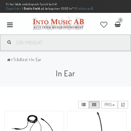
Vi har både webshop och fysisk butik!
Öppettider
|
Gratis frakt
på belopp över 1000 kr* (
Fraktpriser
)
0
Trådlöst
In Ear
In Ear
PRIS