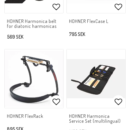
Lägg till i favoritlistan
Lägg 
HOHNER Harmonica belt
HOHNER FlexCase L
for diatonic harmonicas
795 SEK
569 SEK
Lägg till i favoritlistan
Lägg 
HOHNER FlexRack
HOHNER Harmonica
Service Set (multilingual)
895 SEK