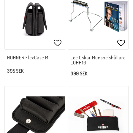
Lägg till i favoritlistan
Lägg 
HOHNER FlexCase M
Lee Oskar Munspelshållare
LOHH10
395 SEK
399 SEK