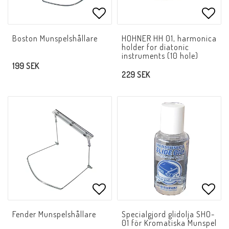
Lägg till i favoritlistan
Lägg 
Boston Munspelshållare
HOHNER HH 01, harmonica
holder for diatonic
instruments (10 hole)
199 SEK
229 SEK
Lägg till i favoritlistan
Lägg 
Fender Munspelshållare
Specialgjord glidolja SHO-
01 för Kromatiska Munspel