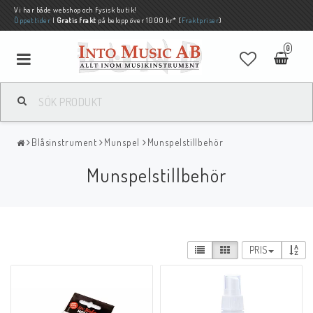
Vi har både webshop och fysisk butik!
Öppettider
|
Gratis frakt
på belopp över 1000 kr* (
Fraktpriser
)
0
Blåsinstrument
Munspel
Munspelstillbehör
Munspelstillbehör
PRIS