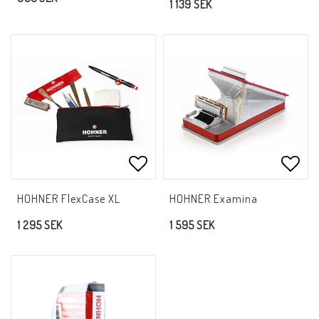
1 139 SEK
Lägg till i favoritlistan
Lägg 
HOHNER FlexCase XL
HOHNER Examina
1 295 SEK
1 595 SEK