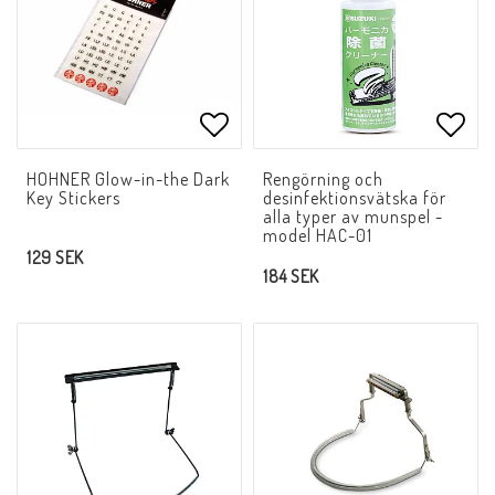
Lägg till i favoritlistan
Lägg 
HOHNER Glow-in-the Dark
Rengörning och
Key Stickers
desinfektionsvätska för
alla typer av munspel -
model HAC-01
129 SEK
184 SEK