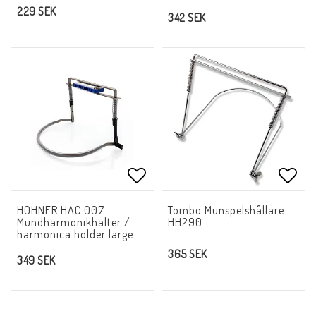
229 SEK
342 SEK
Lägg till i favoritlistan
Lägg 
HOHNER HAC 007
Tombo Munspelshållare
Mundharmonikhalter /
HH290
harmonica holder large
365 SEK
349 SEK