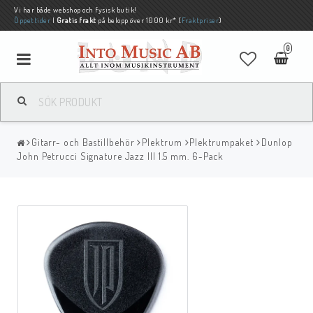
Vi har både webshop och fysisk butik!
Öppettider
|
Gratis frakt
på belopp över 1000 kr* (
Fraktpriser
)
0
Gitarr- och Bastillbehör
Plektrum
Plektrumpaket
Dunlop
John Petrucci Signature Jazz III 1.5 mm. 6-Pack