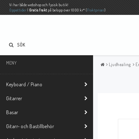
Vi har både webshop och fysisk butik!
Öppettider
|
Gratis frakt
på belopp över 1000 kr* (
Fraktpriser
)
SÖK
MENY
Ljudhealing
E
Keyboard / Piano
Gitarrer
Basar
Gitarr- och Bastillbehör