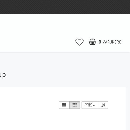
0
VARUKORG
up
PRIS