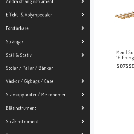
Andra stränginstrument
Effekt- & Volympedaler
Förstärkare
Strängar
Meinl S
Ställ & Stativ
16 Ener
5 075 S
Stolar / Pallar / Bänkar
Väskor / Gigbags / Case
Stämapparater / Metronomer
Blåsinstrument
Stråkinstrument