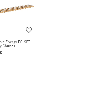
Lägg till i favoritlistan
onic Energy EC-SET-
gy Chimes
EK