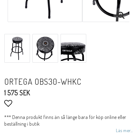
ORTEGA OBS30-WHKC
1 575 SEK
Lägg till i favoritlistan
*** Denna produkt finns än så länge bara för köp online eller
beställning i butik
Läs mer...