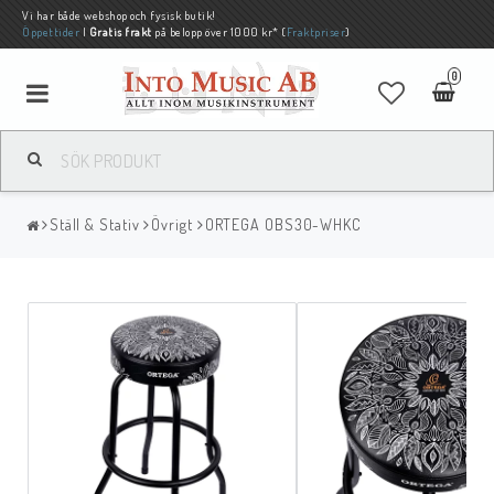
Vi har både webshop och fysisk butik!
Öppettider
|
Gratis frakt
på belopp över 1000 kr* (
Fraktpriser
)
0
Ställ & Stativ
Övrigt
ORTEGA OBS30-WHKC