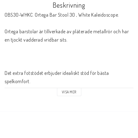
Beskrivning
OBS30-WHKC. Ortega Bar Stool 30 , White Kaleidoscope.

Ortega barstolar är tillverkade av pläterade metallrör och har 
en tjockt vadderad vridbar sits.

Det extra fotstödet erbjuder idealiskt stöd för bästa 
spelkomfort.

VISA MER
Stolarna är en praktisk  ögonfångare  för scen, i butik, eller att 
användas i din köksbar.
